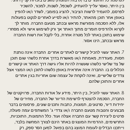
בין היתר, נאסר עלייך להעתיק, לשכפל, לשנות, למכור, להשכיר
לפרסם, להעמיד לרשות הציבור, להציג בפומבי, לשדר ו/או להפיץ
באופן אחר תוכן מהאתר, להתיר ו/או לסייע לאחרים לנקוט בפעולות
אלו, ללא הסכמה מפורשת מראש ובכתב מטעם החברה. מותר לך
לקרוא ולהדפיס חומרים מתוך האתר אך ורק לשימוש אישי ולא מסחרי.
שימוש בתוכן באתר לכל מטרה אחרת, בלי לקבל את רשות החברה
מראש ובכתב, הינו אסור.
7. האתר עשוי להכיל קישורים לאתרים אחרים. החברה אינה נותנת
חסות, מעודדת, מאמתת ו/או מאשרת בדרך אחרת כלשהי שום תוכן
של צד שלישי כלשהו שעשויה להיות אליו גישה דרך האתר או קישורים
הכלולים בו. החברה אינה אחראית באופן כלשהו לתוכן ו/או המצוי אצל
צדדים שלישיים, ואינה לוקחת על עצמה שום אחריות בגין אתרים
אחרים והתוכן שלהם.
8. האתר עשוי להכיל, בין היתר, מידע על אודות החברה, פרויקטים של
החברה, הסכמה להצטרף לרשימת הדיוור של החברה, מחירים של
יחידות דיור, סרטונים, תמונות, כתבות ותכנים שונים, פרסומים בדבר
מבצעים והטבות מטעם החברה ו/או צדדי ג' המשתפים עמה פעולה,
פרטים ליצירת קשר עם החברה אצלה ועוד. כלל התמונות, התוכניות,
התרשימים, ההדמיות המוצגים באתר הינם לצורך המחשה בלבד,
וייתכנו הבדלים לעומת המוצג בהם בפועל. למען הסר ספק, רק