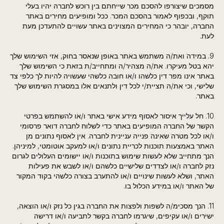
מסמכים שיצורפו להסכם מכר שייחתם בין רוכש לחברה יהיו בעלי
תוקף, ובכפוף לאמור בהסכם המכר. ככל ומופיעים מחירים באתר
החברה, יובהר כי המחירים המצוינים באתר עשויים להתעדכן מעת
לעת.
9. במידה ואת/ה משתמש באתר באופן שנאסר בחוק, אזי השימוש שלך
יהא בטל מעיקרו. את/ה מצהיר/ה ומתחייב/ת בזאת כי השימוש שלך
באתר אינו מפר דין כלשהו ו/או חובה כלשהי שעשויה להיות לך כלפי צד
שלישי, וכי את/ה תציית/י לכל דין ולתנאים אלו במסגרת השימוש שלך
באתר.
10. חל עלייך איסור לאסוף מידע אישי באתר ו/או להשתמש בפרטי
הקשר של החברה המופיעים באתר כדי לשלוח לחברה דואר פרסומי
ו/או לכל מטרה שאינה פנייה עניינית לחברה. אין לאסוף נתונים מן
האתר באמצעות תוכנות לכריית נתונים ו/או למעקב אוטומטי, למיניהן.
הנך מתחייב שלא לעשות שימוש בתוכנות ו/או יישומים העלולים לגרום
נזק לחברה ו/או לצדדים שלישיים כלשהם ו/או לשבש את פעילות
האתר, ושלא לעשות שינויים ו/או להתערב בצורה כלשהי בקוד המקור
של האתר ו/או במידע הכלול בו.
11. הנך מסכימ/ה לשפות ולפצות את החברה בגין כל נזק ו/או הוצאה,
ישירים ו/או עקיפים, שיגרמו לחברה בקשר לתביעה ו/או דרישה