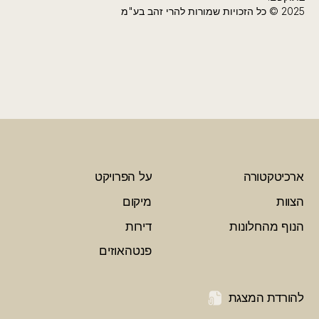
2025 © כל הזכויות שמורות להרי זהב בע"מ
ארכיטקטורה
על הפרויקט
הצוות
מיקום
הנוף מהחלונות
דירות
פנטהאוזים
להורדת המצגת
t
+972 765995958
דפנה 27, לשם/עלי זהב,
7194900
welcome@theagada.com
הרי זהב
© 2026