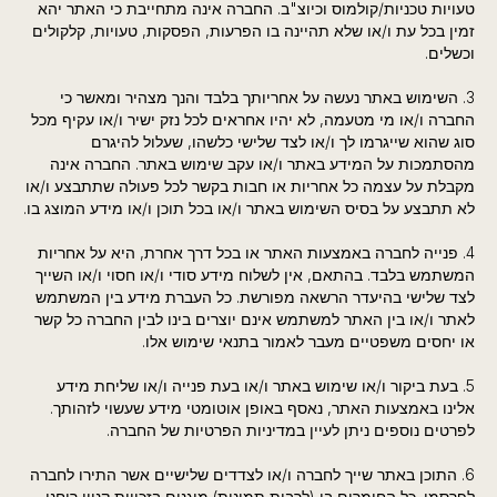
טעויות טכניות/קולמוס וכיוצ"ב. החברה אינה מתחייבת כי האתר יהא
זמין בכל עת ו/או שלא תהיינה בו הפרעות, הפסקות, טעויות, קלקולים
וכשלים.
3. השימוש באתר נעשה על אחריותך בלבד והנך מצהיר ומאשר כי
החברה ו/או מי מטעמה, לא יהיו אחראים לכל נזק ישיר ו/או עקיף מכל
סוג שהוא שייגרמו לך ו/או לצד שלישי כלשהו, שעלול להיגרם
מהסתמכות על המידע באתר ו/או עקב שימוש באתר. החברה אינה
מקבלת על עצמה כל אחריות או חבות בקשר לכל פעולה שתתבצע ו/או
לא תתבצע על בסיס השימוש באתר ו/או בכל תוכן ו/או מידע המוצג בו.
4. פנייה לחברה באמצעות האתר או בכל דרך אחרת, היא על אחריות
המשתמש בלבד. בהתאם, אין לשלוח מידע סודי ו/או חסוי ו/או השייך
לצד שלישי בהיעדר הרשאה מפורשת. כל העברת מידע בין המשתמש
לאתר ו/או בין האתר למשתמש אינם יוצרים בינו לבין החברה כל קשר
או יחסים משפטיים מעבר לאמור בתנאי שימוש אלו.
5. בעת ביקור ו/או שימוש באתר ו/או בעת פנייה ו/או שליחת מידע
אלינו באמצעות האתר, נאסף באופן אוטומטי מידע שעשוי לזהותך.
לפרטים נוספים ניתן לעיין במדיניות הפרטיות של החברה.
6. התוכן באתר שייך לחברה ו/או לצדדים שלישיים אשר התירו לחברה
לפרסמו. כל החומרים בו (לרבות תמונות) מוגנים בזכויות קניין רוחני.