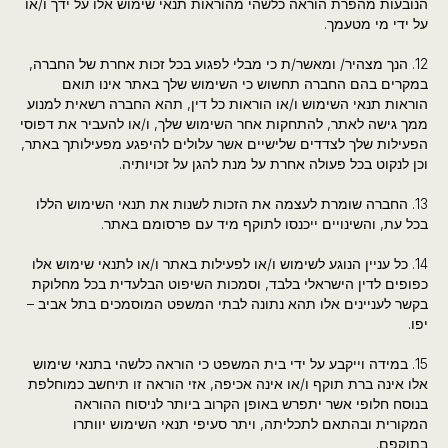
הנובעות מהפרת הוראה כלשהי מהוראות תנאי שימוש אלו על ידך ו/או
על ידי מי מטעמך.
12. הנך מצהיר/ ומאשר/ת כי מבלי לפגוע בכל זכות אחרת של החברה,
במקרים בהם החברה תחשוש כי השימוש שלך באתר אינו תואם
הוראות תנאי השימוש ו/או הוראות כל דין, תהא החברה רשאית למנוע
ממך גישה לאתר, להתחקות אחר השימוש שלך, ו/או להעביר את דפוסי
הפעילות שלך לצדדים שלישיים אשר עלולים להיפגע מפעילותך באתר,
וכן לנקוט בכל פעולה אחרת על מנת להגן על זכויותיה.
13. החברה שומרת לעצמה את הזכות לשנות את תנאי השימוש הללו
בכל עת, והשינויים ייכנסו לתוקף מיד עם פרסומם באתר.
14. כל עניין הנוגע לשימוש ו/או לפעילות באתר ו/או לתנאי שימוש אלו
כפופים לדין הישראלי בלבד, וסמכות השיפוט הבלעדית בכל מחלוקת
בקשר לעניינים אלו תהא נתונה לבתי המשפט המוסמכים בתל אביב –
יפו.
15. במידה וייקבע על ידי בית המשפט כי הוראה כלשהי בתנאי שימוש
אלו אינה ברת תוקף ו/או אינה אכיפה, אזי הוראה זו תיחשב כמוחלפת
בנוסח חלופי אשר יתפרש באופן הקרוב ביותר לניסוח ההוראה
המקורית ובהתאם לתכליתה, ויתר סעיפי תנאי השימוש יוותרו
בתוקפם.